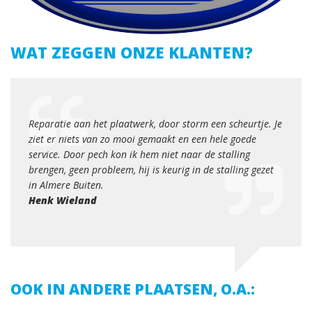
WAT ZEGGEN ONZE KLANTEN?
Een p
desku
urg en
Reparatie aan het plaatwerk, door storm een scheurtje. Je
merke
ziet er niets van zo mooi gemaakt en een hele goede
access
service. Door pech kon ik hem niet naar de stalling
Jacq
brengen, geen probleem, hij is keurig in de stalling gezet
in Almere Buiten.
Henk Wieland
OOK IN ANDERE PLAATSEN, O.A.: