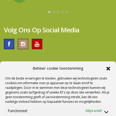
zwaarder in gewicht. Bij aflevering werd er ook
voldoende tijd genomen om alles tot de puntjes
door te nemen. Al met al een prima bedrijf om
zaken mee te doen.
Volg Ons Op Social Media
Beheer cookie toestemming
Nieuwsbrief Ontvangen?
Om de beste ervaringen te bieden, gebruiken wij technologieën zoals
cookies om informatie over je apparaat op te slaan en/of te
raadplegen. Door in te stemmen met deze technologieën kunnen wij
gegevens zoals surfgedrag of unieke ID's op deze site verwerken. Als je
geen toestemming geeft of uw toestemming intrekt, kan dit een
nadelige invloed hebben op bepaalde functies en mogelijkheden.
Functioneel
Altijd actief