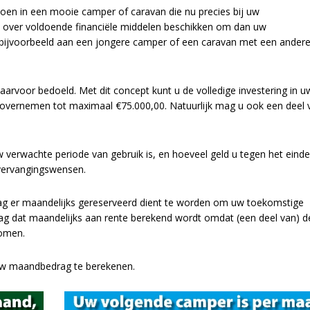
doen in een mooie camper of caravan die nu precies bij uw
jn over voldoende financiële middelen beschikken om dan uw
bijvoorbeeld aan een jongere camper of een caravan met een ander
rvoor bedoeld. Met dit concept kunt u de volledige investering in u
en overnemen tot maximaal €75.000,00. Natuurlijk mag u ook een deel 
rwachte periode van gebruik is, en hoeveel geld u tegen het einde
vervangingswensen.
rag er maandelijks gereserveerd dient te worden om uw toekomstige
ag dat maandelijks aan rente berekend wordt omdat (een deel van) d
nomen.
 uw maandbedrag te berekenen.