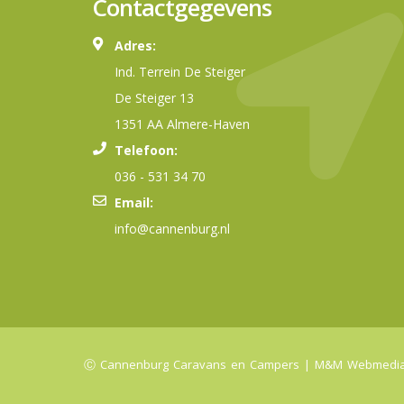
Contactgegevens
Adres:
Ind. Terrein De Steiger
De Steiger 13
1351 AA Almere-Haven
Telefoon:
036 - 531 34 70
Email:
info@cannenburg.nl
Ⓒ Cannenburg Caravans en Campers |
M&M Webmedi