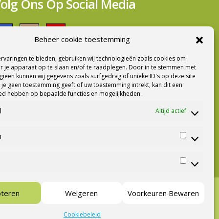
olg Ons Op Social Media
Beheer cookie toestemming
rvaringen te bieden, gebruiken wij technologieën zoals cookies om
ieuwsbrief Ontvangen?
r je apparaat op te slaan en/of te raadplegen. Door in te stemmen met
ieën kunnen wij gegevens zoals surfgedrag of unieke ID's op deze site
 je geen toestemming geeft of uw toestemming intrekt, kan dit een
oed hebben op bepaalde functies en mogelijkheden.
l
Altijd actief
n
Statistiek
Marketing
pteren
Weigeren
Voorkeuren Bewaren
en
Cookies
Voorwaarden
Contact
Over ons
Cookiebeleid