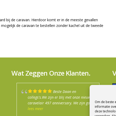
rd bij de caravan. Hierdoor komt er in de meeste gevallen
s mogelijk de caravan te bestellen zonder kachel uit de tweede
Wat Zeggen Onze Klanten.
V
Beste Daan en
Mijn jaren ervaring met
Top service in de winkel.
Goede info gekregen
Na een fijn en
collegs's.We zijn er blij met onze nieuwe
dit bedrijf is altijd goed geweest. Je
prima uitleg. Afspraken nagekomen
enthousiast verkoopgesprek zijn wij de
Om de beste e
caravelair 497 anniversary. We zijn goed
wordt altijd goed geholpen. Er heerst
trotse eigenaar geworden van een
N
informatie ove
geholpen door het gehele team. Daan
lees meer
altijd een ontspannen sfeer. Hun aanpak
lees meer
Buerstner camper. Na een goede
lees meer
deze technolog
heeft het toch voor elkaar gekregen om
is van deze tijd. Daan is vaak op
uitgebreide uitleg gaan we met veel
JAN
verwerken. Als