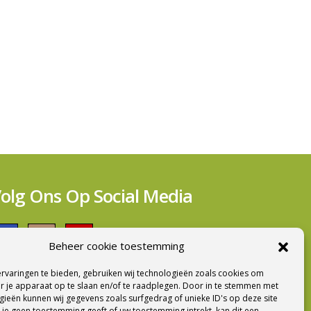
olg Ons Op Social Media
Beheer cookie toestemming
rvaringen te bieden, gebruiken wij technologieën zoals cookies om
ieuwsbrief Ontvangen?
r je apparaat op te slaan en/of te raadplegen. Door in te stemmen met
ieën kunnen wij gegevens zoals surfgedrag of unieke ID's op deze site
 je geen toestemming geeft of uw toestemming intrekt, kan dit een