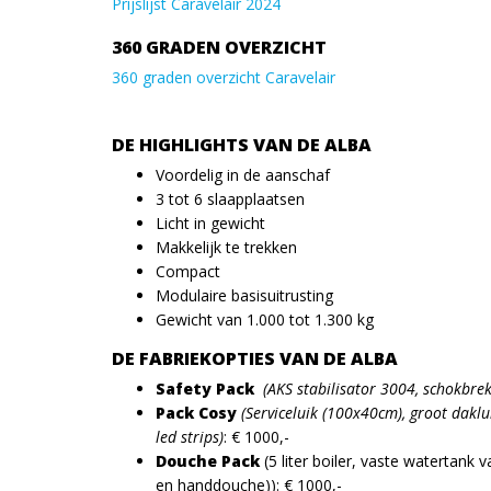
Prijslijst Caravelair 2024
360 GRADEN OVERZICHT
360 graden overzicht Caravelair
DE HIGHLIGHTS VAN DE ALBA
Voordelig in de aanschaf
3 tot 6 slaapplaatsen
Licht in gewicht
Makkelijk te trekken
Compact
Modulaire basisuitrusting
Gewicht van 1.000 tot 1.300 kg
DE FABRIEKOPTIES VAN DE ALBA
Safety Pack
(AKS stabilisator 3004, schokbrek
Pack Cosy
(Serviceluik (100x40cm), groot daklu
led strips)
: € 1000,-
Douche Pack
(5 liter boiler, vaste watertank v
en handdouche)): € 1000,-