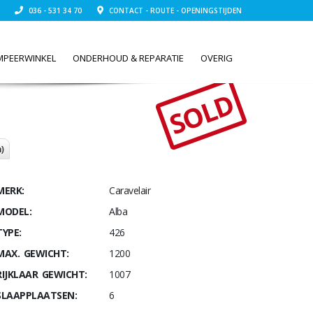
036 - 531 34 70
CONTACT - ROUTE - OPENINGSTIJDEN
MPEERWINKEL
ONDERHOUD & REPARATIE
OVERIG
SOLD
)
MERK:
Caravelair
MODEL:
Alba
TYPE:
426
MAX. GEWICHT:
1200
RIJKLAAR GEWICHT:
1007
SLAAPPLAATSEN:
6