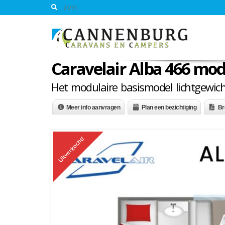
Caravelair Alba 466 mod
Het modulaire basismodel lichtgewich
Meer info aanvragen
Plan een bezichtiging
Br
Uitverkocht!