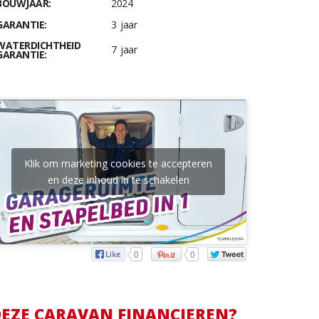
BOUWJAAR:
2024
GARANTIE:
3 jaar
WATERDICHTHEID
7 jaar
GARANTIE:
Klik om marketing cookies te accepteren
en deze inhoud in te schakelen
0
0
EZE CARAVAN FINANCIEREN?