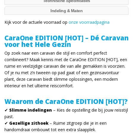
Technische Specificaties
Indeling & Maten
Kijk voor de actuele voorraad op
onze voorraadpagina
CaraOne EDITION [HOT] – Dé Caravan
voor het Hele Gezin
Op zoek naar een caravan die stijl en comfort perfect
combineert? Maak kennis met de CaraOne EDITION [HOT], een
ruime en veelzijdige caravan die van alle gemakken is voorzien.
Of je nu met z’n tweeën op pad gaat of een gezinsavontuur
plant, deze caravan biedt slimme oplossingen, een modern
interieur en het ultieme reiscomfort.
Waarom de CaraOne EDITION [HOT]?
✔
Slimme indelingen
– Kies de opstelling die bij jouw reisstijl
past.
✔
Gezellige zithoek
– Ruime zitgroep die je in een
handomdraai ombouwt tot een extra slaapplek.