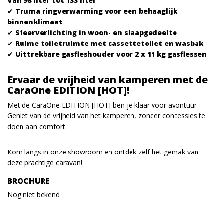
Van 98 liter tot 133 liter
✔
Truma ringverwarming voor een behaaglijk
binnenklimaat
✔
Sfeerverlichting in woon- en slaapgedeelte
✔
Ruime toiletruimte met cassettetoilet en wasbak
✔
Uittrekbare gasfleshouder voor 2 x 11 kg gasflessen
Ervaar de vrijheid van kamperen met de
CaraOne EDITION [HOT]!
Met de CaraOne EDITION [HOT] ben je klaar voor avontuur.
Geniet van de vrijheid van het kamperen, zonder concessies te
doen aan comfort.
Kom langs in onze showroom en ontdek zelf het gemak van
deze prachtige caravan!
BROCHURE
Nog niet bekend