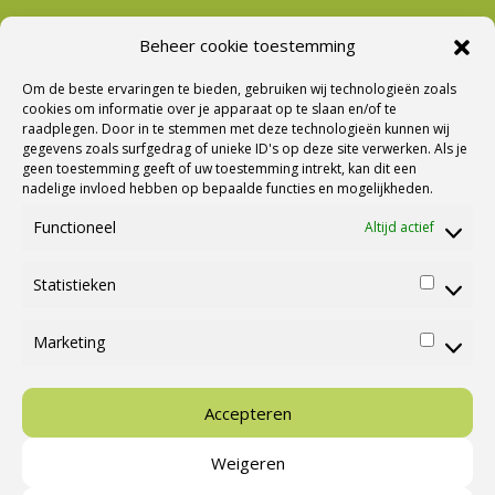
Beheer cookie toestemming
Nieuwsbrief Ontvangen?
Om de beste ervaringen te bieden, gebruiken wij technologieën zoals
cookies om informatie over je apparaat op te slaan en/of te
raadplegen. Door in te stemmen met deze technologieën kunnen wij
gegevens zoals surfgedrag of unieke ID's op deze site verwerken. Als je
geen toestemming geeft of uw toestemming intrekt, kan dit een
nadelige invloed hebben op bepaalde functies en mogelijkheden.
Functioneel
Altijd actief
Statistieken
Statisti
Marketing
Marketi
Ⓒ Cannenburg Caravans en Campers |
M&M Webmedia
Accepteren
Weigeren