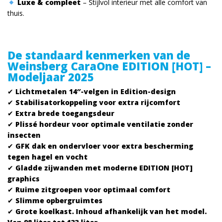
Luxe & compleet
– Stijlvol interieur met alle comfort van
thuis.
De standaard kenmerken van de
Weinsberg CaraOne EDITION [HOT] –
Modeljaar 2025
✔
Lichtmetalen 14″-velgen in Edition-design
✔
Stabilisatorkoppeling voor extra rijcomfort
✔
Extra brede toegangsdeur
✔
Plissé hordeur voor optimale ventilatie zonder
insecten
✔
GFK dak en ondervloer voor extra bescherming
tegen hagel en vocht
✔
Gladde zijwanden met moderne EDITION [HOT]
graphics
✔
Ruime zitgroepen voor optimaal comfort
✔
Slimme opbergruimtes
✔
Grote koelkast. Inhoud afhankelijk van het model.