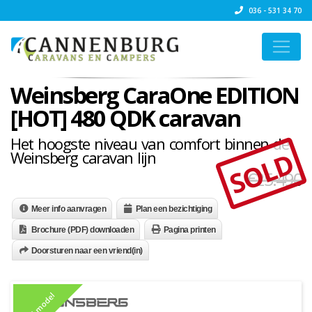
036 - 531 34 70
Weinsberg CaraOne EDITION
[HOT] 480 QDK caravan
Het hoogste niveau van comfort binnen de
SOLD
Weinsberg caravan lijn
€25.490
Meer info aanvragen
Plan een bezichtiging
Brochure (PDF) downloaden
Pagina printen
Doorsturen naar een vriend(in)
2025 model