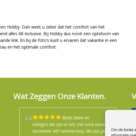
r een Hobby. Dan weet u zeker dat het comfort van het
kend alles All-Inclusive. Bij Hobby dus nooit een optelsom van
aande link. En bij de foto’s kunt u ervaren dat vakantie in een
iveau en het optimale comfort.
Wat Zeggen Onze Klanten.
V
Beste Daan en
Mijn jaren ervaring met
Goede info gekregen
Top service in de winkel.
Na een fijn en
collegs's.We zijn er blij met onze nieuwe
dit bedrijf is altijd goed geweest. Je
prima uitleg. Afspraken nagekomen
enthousiast verkoopgesprek zijn wij de
Om de beste e
caravelair 497 anniversary. We zijn goed
wordt altijd goed geholpen. Er heerst
trotse eigenaar geworden van een
N
informatie ove