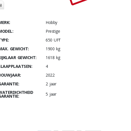
)
MERK:
Hobby
MODEL:
Prestige
TYPE:
650 UFf
MAX. GEWICHT:
1900 kg
RIJKLAAR GEWICHT:
1618 kg
SLAAPPLAATSEN:
4
BOUWJAAR:
2022
GARANTIE:
2 jaar
WATERDICHTHEID
5 jaar
GARANTIE: