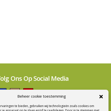
olg Ons Op Social Media
Beheer cookie toestemming
rvaringen te bieden, gebruiken wij technologieën zoals cookies om
ieuwsbrief Ontvangen?
r je apparaat op te slaan en/of te raadplegen. Door in te stemmen met