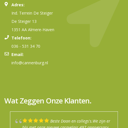
Adres:
Ind. Terrein De Steiger
De Steiger 13
1351 AA Almere-Haven
Telefoon:
036 - 531 34 70
Email:
info@cannenburg.nl
Wat Zeggen Onze Klanten.
Beste Daan en collegs's.We zijn er
Mijn jaren ervaring met dit bedrijf
Goede info gekregen prima uitleg.
Top service in de winkel.
Na een fijn en enthousiast
blij met onze nieuwe caravelair 497 anniversary.
is altijd goed geweest. Je wordt altijd goed
Afspraken nagekomen
verkoopgesprek zijn wij de trotse eigenaar