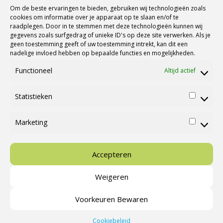
Om de beste ervaringen te bieden, gebruiken wij technologieën zoals
cookies om informatie over je apparaat op te slaan en/of te
raadplegen. Door in te stemmen met deze technologieën kunnen wij
gegevens zoals surfgedrag of unieke ID's op deze site verwerken. Als je
geen toestemming geeft of uw toestemming intrekt, kan dit een
nadelige invloed hebben op bepaalde functies en mogelijkheden.
Functioneel
Altijd actief
Statistieken
Statisti
Marketing
Marketi
Ⓒ Cannenburg Caravans en Campers |
M&M Webmedia
Accepteren
Weigeren
Nieuws
Campings & Activiteiten
Stallingsmogelijkheden
Voorkeuren Bewaren
Cookies
Voorwaarden
Contact
Over ons
Cookiebeleid