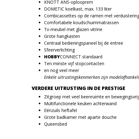
KNOTT ANS-oplooprem
DOMETIC koelkast, max. 133 liter
Combicassettes op de ramen met verduisterings
Comfortabele koudschuimmatrassen
Tv-meubel met glazen vitrine
Grote hangkasten
Centraal bedieningspaneel bij de entree
Sfeerverlichting
HOBBY
CONNECT standaard
Ten minste vijf stopcontacten
en nog veel meer
Enkele uitrustingskenmerken zijn modelafhankeli
VERDERE UITRUSTING IN DE PRESTIGE
Zitgroep met veel beenruimte en bewegingsvrij
Multifunctionele keuken achterwand
Eénzuils heftafel
Grote badkamer met aparte douche
Queensbed