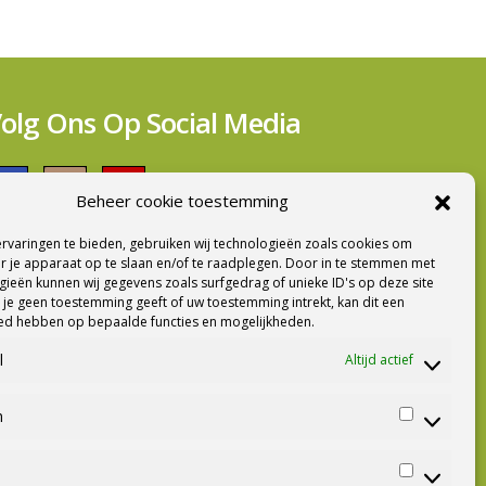
olg Ons Op Social Media
Beheer cookie toestemming
rvaringen te bieden, gebruiken wij technologieën zoals cookies om
ieuwsbrief Ontvangen?
r je apparaat op te slaan en/of te raadplegen. Door in te stemmen met
ieën kunnen wij gegevens zoals surfgedrag of unieke ID's op deze site
 je geen toestemming geeft of uw toestemming intrekt, kan dit een
oed hebben op bepaalde functies en mogelijkheden.
l
Altijd actief
n
Statistiek
Marketing