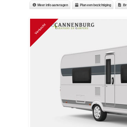
Meer info aanvragen
Plan een bezichtiging
Br
Verkocht