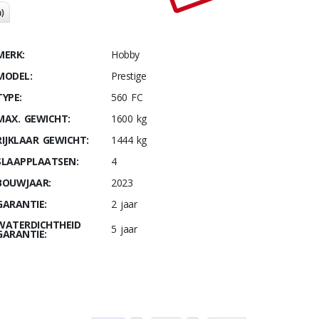
)
MERK:
Hobby
MODEL:
Prestige
TYPE:
560 FC
MAX. GEWICHT:
1600 kg
RIJKLAAR GEWICHT:
1444 kg
SLAAPPLAATSEN:
4
BOUWJAAR:
2023
GARANTIE:
2 jaar
WATERDICHTHEID
5 jaar
GARANTIE: