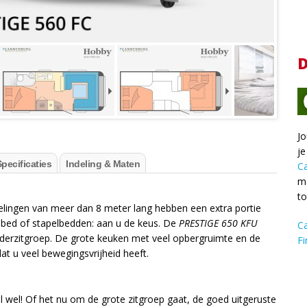
D
Jo
je
pecificaties
Indeling & Maten
C
ma
t
indelingen van meer dan 8 meter lang hebben een extra portie
ed of stapelbedden: aan u de keus. De
PRESTIGE 650 KFU
C
nderzitgroep. De grote keuken met veel opbergruimte en de
Fi
at u veel bewegingsvrijheid heeft.
l wel! Of het nu om de grote zitgroep gaat, de goed uitgeruste