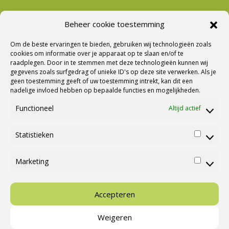
Beheer cookie toestemming
Nieuwsbrief Ontvangen?
Om de beste ervaringen te bieden, gebruiken wij technologieën zoals
cookies om informatie over je apparaat op te slaan en/of te
raadplegen. Door in te stemmen met deze technologieën kunnen wij
gegevens zoals surfgedrag of unieke ID's op deze site verwerken. Als je
geen toestemming geeft of uw toestemming intrekt, kan dit een
nadelige invloed hebben op bepaalde functies en mogelijkheden.
Functioneel
Altijd actief
Statistieken
Statisti
Marketing
Marketi
Ⓒ Cannenburg Caravans en Campers |
M&M Webmedia
Accepteren
Weigeren