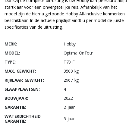
Dankzij de complete uitrusting is uw Hobby kampeerauto altijd
startklaar voor een onvergetelijke reis. Afhankelijk van het
model zijn de hierna getoonde Hobby All-Inclusive kenmerken
beschikbaar. In de actuele prijslijst vindt u per model de juiste
specificaties van de uitrusting.
MERK:
Hobby
MODEL:
Optima OnTour
TYPE:
T70 F
MAX. GEWICHT:
3500 kg
RIJKLAAR GEWICHT:
2967 kg
SLAAPPLAATSEN:
4
BOUWJAAR:
2022
GARANTIE:
2 jaar
WATERDICHTHEID
5 jaar
GARANTIE: