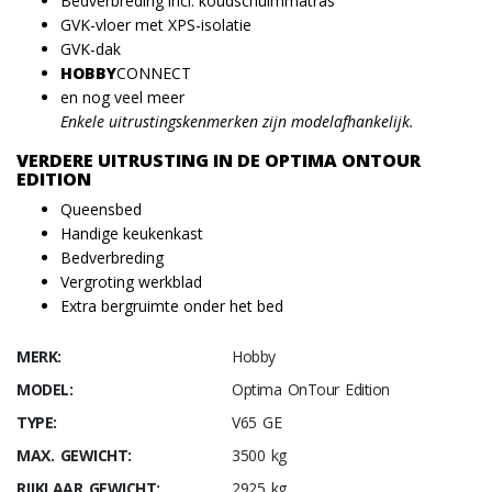
Bedverbreding incl. koudschuimmatras
GVK-vloer met XPS-isolatie
GVK-dak
HOBBY
CONNECT
en nog veel meer
Enkele uitrustingskenmerken zijn modelafhankelijk.
VERDERE UITRUSTING IN DE OPTIMA ONTOUR
EDITION
Queensbed
Handige keukenkast
Bedverbreding
Vergroting werkblad
Extra bergruimte onder het bed
MERK:
Hobby
MODEL:
Optima OnTour Edition
TYPE:
V65 GE
MAX. GEWICHT:
3500 kg
RIJKLAAR GEWICHT:
2925 kg