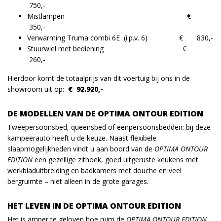
750,-
Mistlampen €
350,-
Verwarming Truma combi 6E (i.p.v. 6) € 830,-
Stuurwiel met bediening €
260,-
Hierdoor komt de totaalprijs van dit voertuig bij ons in de
showroom uit op:
€ 92.920,-
DE MODELLEN VAN DE OPTIMA ONTOUR EDITION
Tweepersoonsbed, queensbed of eenpersoonsbedden: bij deze
kampeerauto heeft u de keuze. Naast flexibele
slaapmogelijkheden vindt u aan boord van de
OPTIMA ONTOUR
EDITION
een gezellige zithoek, goed uitgeruste keukens met
werkbladuitbreiding en badkamers met douche en veel
bergruimte – niet alleen in de grote garages.
HET LEVEN IN DE OPTIMA ONTOUR EDITION
Het is amper te geloven hoe ruim de
OPTIMA ONTOUR EDITION