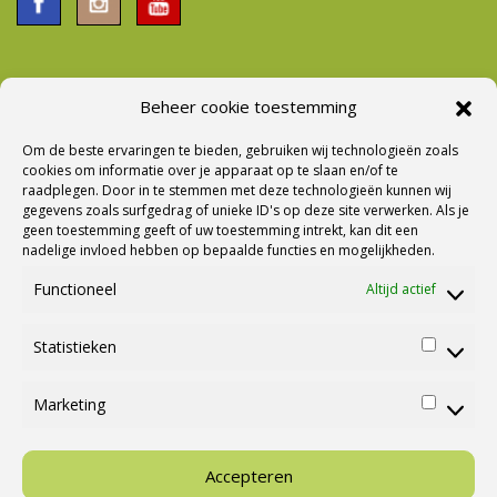
Beheer cookie toestemming
Nieuwsbrief Ontvangen?
Om de beste ervaringen te bieden, gebruiken wij technologieën zoals
cookies om informatie over je apparaat op te slaan en/of te
raadplegen. Door in te stemmen met deze technologieën kunnen wij
gegevens zoals surfgedrag of unieke ID's op deze site verwerken. Als je
geen toestemming geeft of uw toestemming intrekt, kan dit een
nadelige invloed hebben op bepaalde functies en mogelijkheden.
Functioneel
Altijd actief
Statistieken
Statisti
Marketing
Marketi
Ⓒ Cannenburg Caravans en Campers |
M&M Webmedia
Accepteren