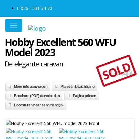
036 - 531 34 70
Hobby Excellent 560 WFU
Model 2023
SOLD
De elegante caravan
€34.400
Meer info aanvragen
Plan een bezichtiging
Brochure (PDF) downloaden
Pagina printen
Doorsturen naar een vriend(in)