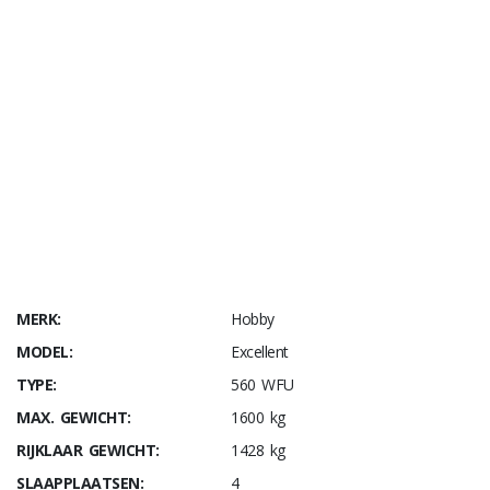
HOBBY
Enkele uitrustingskenmerken zijn modelafhankelijk.
MERK:
Hobby
MODEL:
Excellent
TYPE:
560 WFU
MAX. GEWICHT:
1600 kg
RIJKLAAR GEWICHT:
1428 kg
SLAAPPLAATSEN:
4