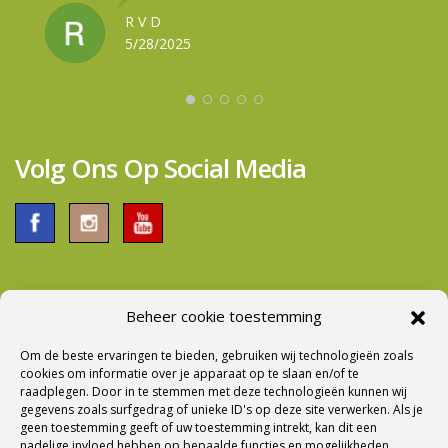
team.Groetjes fam. Van Dijk
tegen een betere model. Iets groter, betere
R V D
RONALD IE
SANDRA DE BOER
gewichtsverdeling en meer comfort maar niet veel
5/28/2025
5/27/2025
5/09/2025
zwaarder in gewicht. Bij aflevering werd er ook
voldoende tijd genomen om alles tot de puntjes
door te nemen. Al met al een prima bedrijf om
zaken mee te doen.
Volg Ons Op Social Media
Beheer cookie toestemming
Nieuwsbrief Ontvangen?
Om de beste ervaringen te bieden, gebruiken wij technologieën zoals
cookies om informatie over je apparaat op te slaan en/of te
raadplegen. Door in te stemmen met deze technologieën kunnen wij
gegevens zoals surfgedrag of unieke ID's op deze site verwerken. Als je
geen toestemming geeft of uw toestemming intrekt, kan dit een
nadelige invloed hebben op bepaalde functies en mogelijkheden.