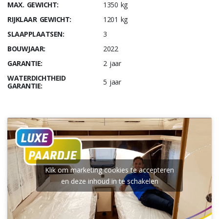
MAX. GEWICHT:
1350 kg
RIJKLAAR GEWICHT:
1201 kg
SLAAPPLAATSEN:
3
BOUWJAAR:
2022
GARANTIE:
2 jaar
WATERDICHTHEID
5 jaar
GARANTIE:
Klik om marketing cookies te accepteren
en deze inhoud in te schakelen