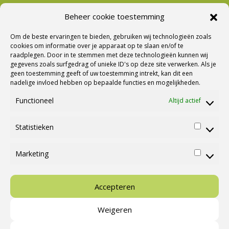
Beheer cookie toestemming
Nieuwsbrief Ontvangen?
Om de beste ervaringen te bieden, gebruiken wij technologieën zoals
cookies om informatie over je apparaat op te slaan en/of te
raadplegen. Door in te stemmen met deze technologieën kunnen wij
gegevens zoals surfgedrag of unieke ID's op deze site verwerken. Als je
geen toestemming geeft of uw toestemming intrekt, kan dit een
nadelige invloed hebben op bepaalde functies en mogelijkheden.
Functioneel
Altijd actief
Statistieken
Statisti
Marketing
Marketi
Ⓒ Cannenburg Caravans en Campers |
M&M Webmedia
Accepteren
Weigeren