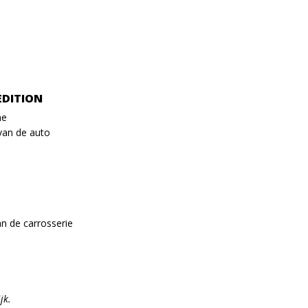
EDITION
ne
van de auto
an de carrosserie
jk.