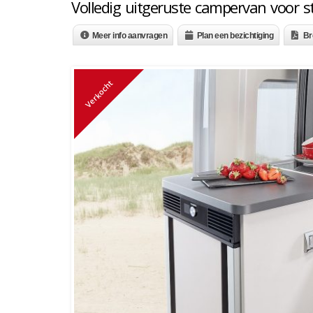
Volledig uitgeruste campervan voor s
Meer info aanvragen
Plan een bezichtiging
Br
Verkocht