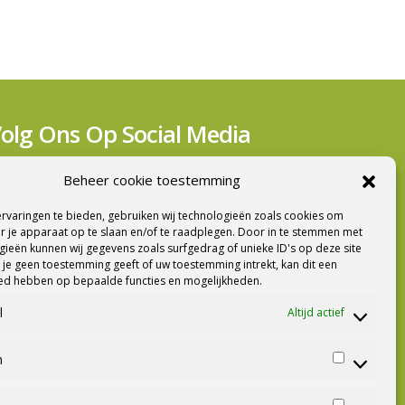
olg Ons Op Social Media
Beheer cookie toestemming
rvaringen te bieden, gebruiken wij technologieën zoals cookies om
r je apparaat op te slaan en/of te raadplegen. Door in te stemmen met
ieuwsbrief Ontvangen?
ieën kunnen wij gegevens zoals surfgedrag of unieke ID's op deze site
 je geen toestemming geeft of uw toestemming intrekt, kan dit een
oed hebben op bepaalde functies en mogelijkheden.
l
Altijd actief
n
Statistiek