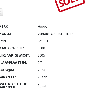
SOLD
)
MERK:
Hobby
MODEL:
Vantana OnTour Edition
TYPE:
K60 FT
MAX. GEWICHT:
3500
RIJKLAAR GEWICHT:
3005
SLAAPPLAATSEN:
2/2
BOUWJAAR:
2024
GARANTIE:
2 jaar
WATERDICHTHEID
5 jaar
GARANTIE: