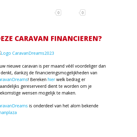
0
0
EZE CARAVAN FINANCIEREN?
uw nieuwe caravan is per maand véél voordeliger dan
 denkt, dankzij de financieringsmogelijkheden van
aravanDreams
! Bereken
hier
welk bedrag er
andelijks gereserveerd dient te worden om je
oekomstige wensen mogelijk te maken.
aravanDreams
is onderdeel van het alom bekende
nanplaza