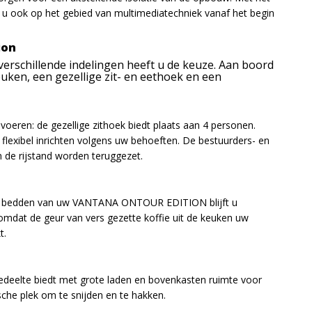
ent u ook op het gebied van multimediatechniek vanaf het begin
ion
 verschillende indelingen heeft u de keuze. Aan boord
euken, een gezellige zit- en eethoek en een
oeren: de gezellige zithoek biedt plaats aan 4 personen.
e flexibel inrichten volgens uw behoeften. De bestuurders- en
n de rijstand worden teruggezet.
usse bedden van uw VANTANA ONTOUR EDITION blijft u
omdat de geur van vers gezette koffie uit de keuken uw
t.
edeelte biedt met grote laden en bovenkasten ruimte voor
sche plek om te snijden en te hakken.