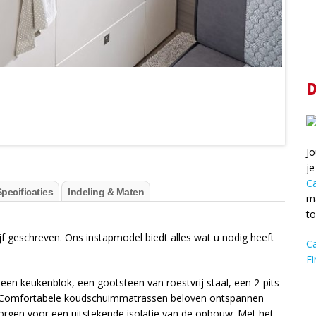
D
Jo
je
C
pecificaties
Indeling & Maten
ma
t
geschreven. Ons instapmodel biedt alles wat u nodig heeft
C
Fi
en keukenblok, een gootsteen van roestvrij staal, een 2-pits
r. Comfortabele koudschuimmatrassen beloven ontspannen
zorgen voor een uitstekende isolatie van de opbouw. Met het