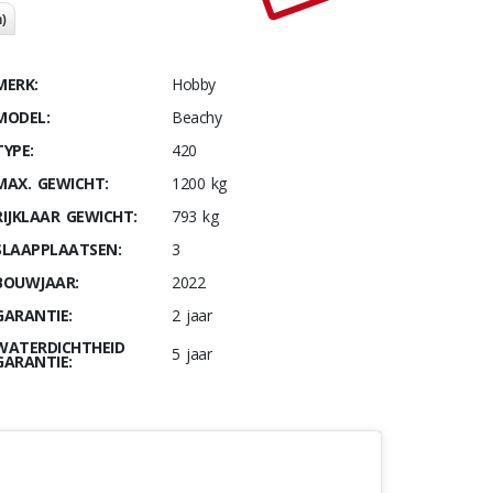
)
MERK:
Hobby
MODEL:
Beachy
TYPE:
420
MAX. GEWICHT:
1200 kg
RIJKLAAR GEWICHT:
793 kg
SLAAPPLAATSEN:
3
BOUWJAAR:
2022
GARANTIE:
2 jaar
WATERDICHTHEID
5 jaar
GARANTIE: