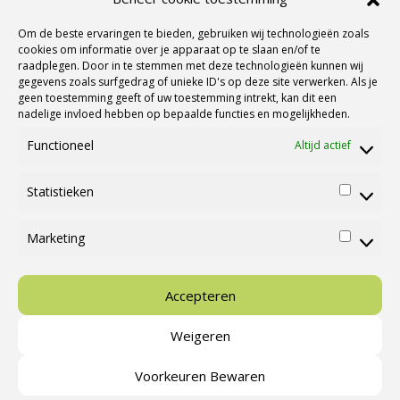
Om de beste ervaringen te bieden, gebruiken wij technologieën zoals
Nieuwsbrief Ontvangen?
cookies om informatie over je apparaat op te slaan en/of te
raadplegen. Door in te stemmen met deze technologieën kunnen wij
gegevens zoals surfgedrag of unieke ID's op deze site verwerken. Als je
geen toestemming geeft of uw toestemming intrekt, kan dit een
nadelige invloed hebben op bepaalde functies en mogelijkheden.
Functioneel
Altijd actief
Statistieken
Statisti
Marketing
Marketi
Ⓒ Cannenburg Caravans en Campers |
M&M Webmedia
Accepteren
Weigeren
Nieuws
Campings & Activiteiten
Stallingsmogelijkheden
Voorkeuren Bewaren
Cookies
Voorwaarden
Contact
Over ons