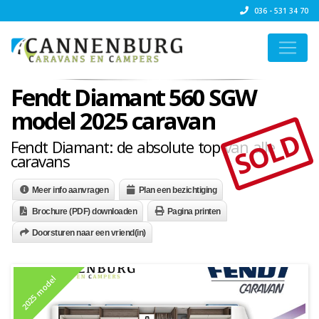
036 - 531 34 70
Fendt Diamant 560 SGW
model 2025 caravan
SOLD
Fendt Diamant: de absolute top van alle
caravans
Meer info aanvragen
Plan een bezichtiging
Brochure (PDF) downloaden
Pagina printen
Doorsturen naar een vriend(in)
2025 model