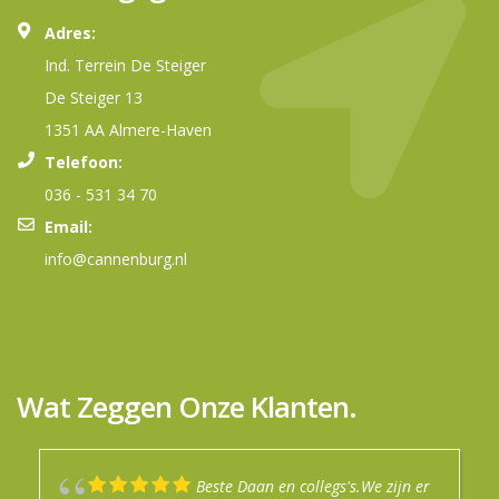
Adres:
Ind. Terrein De Steiger
De Steiger 13
1351 AA Almere-Haven
Telefoon:
036 - 531 34 70
Email:
info@cannenburg.nl
Wat Zeggen Onze Klanten.
Beste Daan en collegs's.We zijn er
Mijn jaren ervaring met dit bedrijf
Top service in de winkel.
Goede info gekregen prima uitleg.
Na een fijn en enthousiast