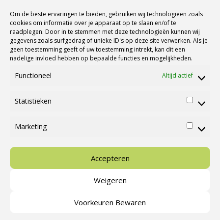
Nieuwsbrief Ontvangen?
Om de beste ervaringen te bieden, gebruiken wij technologieën zoals
cookies om informatie over je apparaat op te slaan en/of te
raadplegen. Door in te stemmen met deze technologieën kunnen wij
gegevens zoals surfgedrag of unieke ID's op deze site verwerken. Als je
geen toestemming geeft of uw toestemming intrekt, kan dit een
nadelige invloed hebben op bepaalde functies en mogelijkheden.
Functioneel
Altijd actief
Statistieken
Statisti
Marketing
Marketi
Ⓒ Cannenburg Caravans en Campers |
M&M Webmedia
Accepteren
Weigeren
Nieuws
Campings & Activiteiten
Stallingsmogelijkheden
Voorkeuren Bewaren
Cookies
Voorwaarden
Contact
Over ons