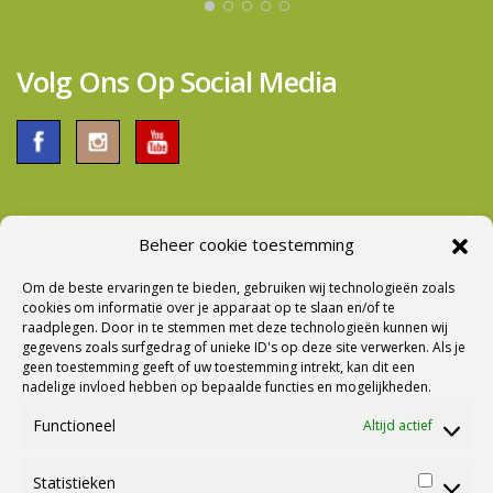
door te nemen. Al met al een prima bedrijf om
zaken mee te doen.
Volg Ons Op Social Media
Beheer cookie toestemming
Nieuwsbrief Ontvangen?
Om de beste ervaringen te bieden, gebruiken wij technologieën zoals
cookies om informatie over je apparaat op te slaan en/of te
raadplegen. Door in te stemmen met deze technologieën kunnen wij
gegevens zoals surfgedrag of unieke ID's op deze site verwerken. Als je
geen toestemming geeft of uw toestemming intrekt, kan dit een
nadelige invloed hebben op bepaalde functies en mogelijkheden.
Functioneel
Altijd actief
Statistieken
Statisti