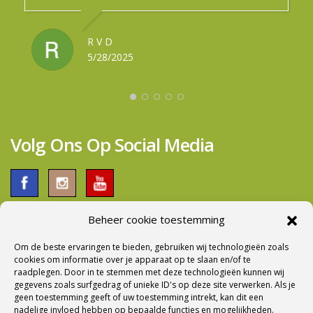
met de werkplaats was goed en de uitleg was
nieuwe modellen. Met een goed onderbouwd
STANNEKE DE WIT
5/12/2025
prima. Al met al een dikke pluim voor het gehele
advies heb ik mijn caravan kortgeleden ingeruild
5/12/2025
team.Groetjes fam. Van Dijk
tegen een betere model. Iets groter, betere
R V D
RONALD IE
SANDRA DE BOER
gewichtsverdeling en meer comfort maar niet veel
5/28/2025
5/27/2025
5/09/2025
zwaarder in gewicht. Bij aflevering werd er ook
voldoende tijd genomen om alles tot de puntjes
door te nemen. Al met al een prima bedrijf om
zaken mee te doen.
Volg Ons Op Social Media
Beheer cookie toestemming
Om de beste ervaringen te bieden, gebruiken wij technologieën zoals
Nieuwsbrief Ontvangen?
cookies om informatie over je apparaat op te slaan en/of te
raadplegen. Door in te stemmen met deze technologieën kunnen wij
gegevens zoals surfgedrag of unieke ID's op deze site verwerken. Als je
geen toestemming geeft of uw toestemming intrekt, kan dit een
nadelige invloed hebben op bepaalde functies en mogelijkheden.