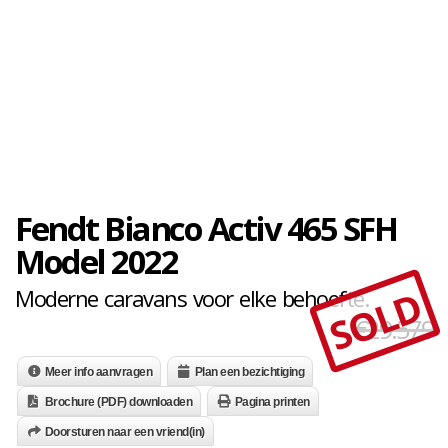
Fendt Bianco Activ 465 SFH
Model 2022
SOLD
Moderne caravans voor elke behoefte.
€29.579
Meer info aanvragen
Plan een bezichtiging
Brochure (PDF) downloaden
Pagina printen
Doorsturen naar een vriend(in)