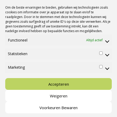
Nieuwsbrief Ontvangen?
Om de beste ervaringen te bieden, gebruiken wij technologieën zoals
cookies om informatie over je apparaat op te slaan en/of te
raadplegen. Door in te stemmen met deze technologieën kunnen wij
gegevens zoals surfgedrag of unieke ID's op deze site verwerken. Als je
geen toestemming geeft of uw toestemming intrekt, kan dit een
nadelige invloed hebben op bepaalde functies en mogelijkheden.
Functioneel
Altijd actief
Statistieken
Statisti
Marketing
Marketi
Ⓒ Cannenburg Caravans en Campers |
M&M Webmedia
Accepteren
Weigeren
Nieuws
Campings & Activiteiten
Stallingsmogelijkheden
Voorkeuren Bewaren
Cookies
Voorwaarden
Contact
Over ons