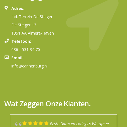
Adres:
Ind. Terrein De Steiger
De Steiger 13
1351 AA Almere-Haven
Telefoon:
036 - 531 34 70
Email:
info@cannenburg.nl
Wat Zeggen Onze Klanten.
Beste Daan en collegs's.We zijn er
Mijn jaren ervaring met dit bedrijf
Goede info gekregen prima uitleg.
Top service in de winkel.
Na een fijn en enthousiast