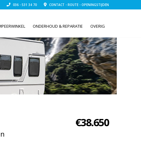
036 - 531 34 70
CONTACT - ROUTE - OPENINGSTIJDEN
MPEERWINKEL
ONDERHOUD & REPARATIE
OVERIG
€
38.650
an