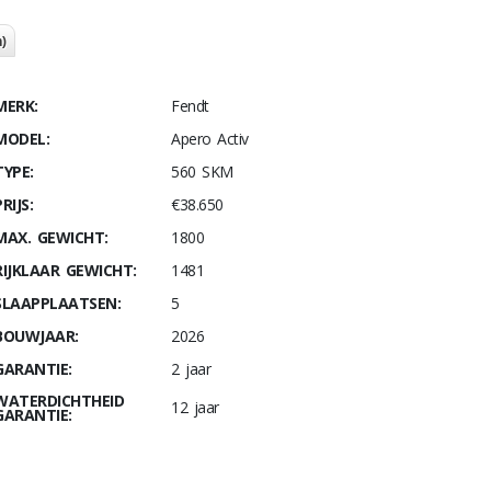
)
MERK:
Fendt
MODEL:
Apero Activ
TYPE:
560 SKM
RIJS:
€38.650
MAX. GEWICHT:
1800
RIJKLAAR GEWICHT:
1481
SLAAPPLAATSEN:
5
BOUWJAAR:
2026
GARANTIE:
2 jaar
WATERDICHTHEID
12 jaar
GARANTIE: