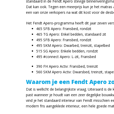
standaard in de Fendt Apero stevige binnenveringsmat
Dat kan ook. Tegen een meerprijs kun je het matras 
een van onze verkopers na wat dit kost voor de desb
Het Fendt Apero-programma heeft dit jaar zeven vers
465 SFB Apero: Fransbed, rondzit
465 TG Apero: Enkel bedden, standaard zit
495 SFB Apero: Fransbed, rondzit
495 SKM Apero: Dwarbed, treinzit, stapelbed
515 SG Apero: Enkele bedden, rondzit
495 #connect Apero: L-zit, Fransbed
390 FH Apero Activ: Fransbed, treinzit
560 SKM Apero Activ: Dwarsbed, treinzit, stape
Waarom je een Fendt Apero z
Dat is wellicht de belangrijkste vraag. Uiteraard is d
past wanneer je houdt van een zeer degelijke bouwkw
vind je het standaard interieur van Fendt misschien e
modern fris aangeklede interieur, een hele goede mat