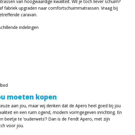
rassen van hoogwaardige kwaliteit. Wil je toch liever schuim?
af fabriek upgraden naar comfortschuimmatrassen. Vraag bij
etreffende caravan.
chillende indelingen
lbed
ou moeten kopen
e keuze aan jou, maar wij denken dat de Apero heel goed bij jou
aliteit en een ruim ogend, modern vormgegeven inrichting. En
en beetje te ‘ouderwets’? Dan is de Fendt Apero, met zijn
ch voor jou.