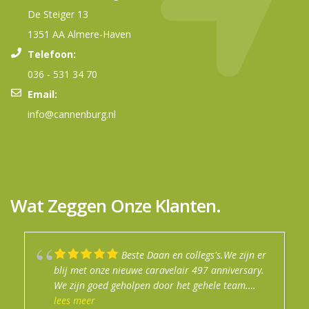
De Steiger 13
1351 AA Almere-Haven
Telefoon:
036 - 531 34 70
Email:
info@cannenburg.nl
Wat Zeggen Onze Klanten.
Beste Daan en collegs's.We zijn er
Mijn jaren ervaring met dit bedrijf
Top service in de winkel.
Goede info gekregen prima uitleg.
Na een fijn en enthousiast
blij met onze nieuwe caravelair 497 anniversary.
is altijd goed geweest. Je wordt altijd goed
Afspraken nagekomen
verkoopgesprek zijn wij de trotse eigenaar
We zijn goed geholpen door het gehele team.
geholpen. Er heerst altijd een ontspannen sfeer.
geworden van een Buerstner camper. Na een
Daan heeft het toch voor elkaar gekregen om de
lees meer
Hun aanpak is van deze tijd. Daan is vaak op
lees meer
goede uitgebreide uitleg gaan we met veel
lees meer