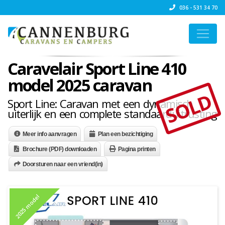
036 - 531 34 70
Caravelair Sport Line 410
model 2025 caravan
SOLD
Sport Line: Caravan met een dynamisch
uiterlijk en een complete standaarduitrusting
Meer info aanvragen
Plan een bezichtiging
Brochure (PDF) downloaden
Pagina printen
Doorsturen naar een vriend(in)
2025 model