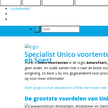
Accepteren
Weigeren
Bekijk voorkeuren
Voorkeuren Bewar
Cookiebeleid
Specialist Unico voorten
en Soest
Zoekt u
Unico voortenten
in de regio
Amersfoort,
geen ander, en zoekt samen met u naar de beste voort
omgeving. Zo kiest u bij ons gegarandeerd voor preci
op voor meer informatie!
Kom langs in onze showroom of lees hier meer over
De grootste voordelen van Un