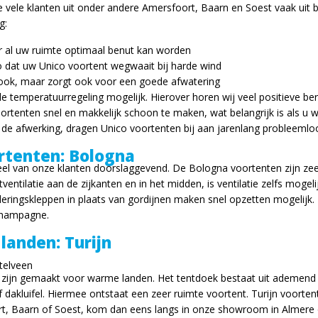
e vele klanten uit onder andere Amersfoort, Baarn en Soest vaak uit 
g:
r al uw ruimte optimaal benut kan worden
co dat uw Unico voortent wegwaait bij harde wind
look, maar zorgt ook voor een goede afwatering
e temperatuurregeling mogelijk. Hierover horen wij veel positieve ber
ortenten snel en makkelijk schoon te maken, wat belangrijk is als u 
 de afwerking, dragen Unico voortenten bij aan jarenlang probleeml
rtenten: Bologna
l van onze klanten doorslaggevend. De Bologna voortenten zijn zeer s
tventilatie aan de zijkanten en in het midden, is ventilatie zelfs moge
ringskleppen in plaats van gordijnen maken snel opzetten mogelijk. D
 Champagne.
landen: Turijn
 zijn gemaakt voor warme landen. Het tentdoek bestaat uit ademend
 of dakluifel. Hiermee ontstaat een zeer ruimte voortent. Turijn voorten
ort, Baarn of Soest, kom dan eens langs in onze showroom in Almere 