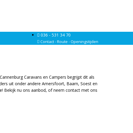
036 - 531 34 70
Contact - Route - Openingstijden
Cannenburg Caravans en Campers begrijpt dit als
rders uit onder andere Amersfoort, Baarn, Soest en
tie! Bekijk nu ons aanbod, of neem contact met ons