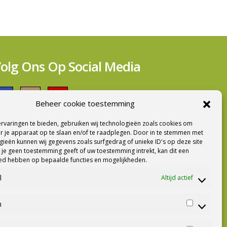
olg Ons Op Social Media
Beheer cookie toestemming
rvaringen te bieden, gebruiken wij technologieën zoals cookies om
ieuwsbrief Ontvangen?
r je apparaat op te slaan en/of te raadplegen. Door in te stemmen met
ieën kunnen wij gegevens zoals surfgedrag of unieke ID's op deze site
 je geen toestemming geeft of uw toestemming intrekt, kan dit een
oed hebben op bepaalde functies en mogelijkheden.
l
Altijd actief
n
Statistiek