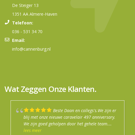
De Steiger 13
1351 AA Almere-Haven
Telefoon:
036 - 531 34 70
Email:
info@cannenburg.nl
Wat Zeggen Onze Klanten.
Beste Daan en collegs's.We zijn er
Mijn jaren ervaring met dit bedrijf
Top service in de winkel.
Goede info gekregen prima uitleg.
Na een fijn en enthousiast
blij met onze nieuwe caravelair 497 anniversary.
is altijd goed geweest. Je wordt altijd goed
Afspraken nagekomen
verkoopgesprek zijn wij de trotse eigenaar
We zijn goed geholpen door het gehele team.
geholpen. Er heerst altijd een ontspannen sfeer.
geworden van een Buerstner camper. Na een
Daan heeft het toch voor elkaar gekregen om de
lees meer
Hun aanpak is van deze tijd. Daan is vaak op
lees meer
goede uitgebreide uitleg gaan we met veel
lees meer