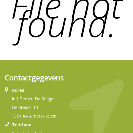
File not
found.
Contactgegevens
Adres:
Ind. Terrein De Steiger
De Steiger 13
1351 AA Almere-Haven
Telefoon: