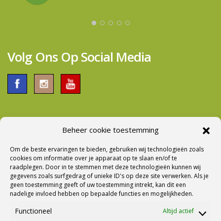
zwaarder in gewicht. Bij aflevering werd er ook
voldoende tijd genomen om alles tot de puntjes
door te nemen. Al met al een prima bedrijf om
zaken mee te doen.
Volg Ons Op Social Media
Beheer cookie toestemming
Nieuwsbrief Ontvangen?
Om de beste ervaringen te bieden, gebruiken wij technologieën zoals
cookies om informatie over je apparaat op te slaan en/of te
raadplegen. Door in te stemmen met deze technologieën kunnen wij
gegevens zoals surfgedrag of unieke ID's op deze site verwerken. Als je
geen toestemming geeft of uw toestemming intrekt, kan dit een
nadelige invloed hebben op bepaalde functies en mogelijkheden.
Functioneel
Altijd actief