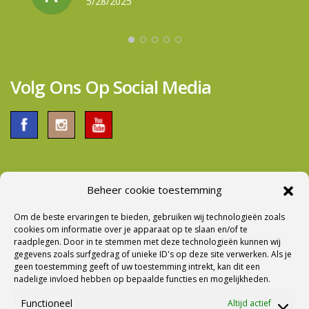
gewichtsverdeling en meer comfort maar niet veel
5/28/2025
5/27/2025
5/09/2025
zwaarder in gewicht. Bij aflevering werd er ook
voldoende tijd genomen om alles tot de puntjes
door te nemen. Al met al een prima bedrijf om
zaken mee te doen.
Volg Ons Op Social Media
Beheer cookie toestemming
Nieuwsbrief Ontvangen?
Om de beste ervaringen te bieden, gebruiken wij technologieën zoals
cookies om informatie over je apparaat op te slaan en/of te
raadplegen. Door in te stemmen met deze technologieën kunnen wij
gegevens zoals surfgedrag of unieke ID's op deze site verwerken. Als je
geen toestemming geeft of uw toestemming intrekt, kan dit een
nadelige invloed hebben op bepaalde functies en mogelijkheden.
Functioneel
Altijd actief