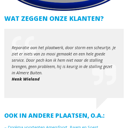
WAT ZEGGEN ONZE KLANTEN?
Een p
desku
urg en
Reparatie aan het plaatwerk, door storm een scheurtje. Je
merke
ziet er niets van zo mooi gemaakt en een hele goede
access
service. Door pech kon ik hem niet naar de stalling
Jacq
brengen, geen probleem, hij is keurig in de stalling gezet
in Almere Buiten.
Henk Wieland
OOK IN ANDERE PLAATSEN, O.A.:
– Doréma voortenten Amersfoort, Baarn en Soest