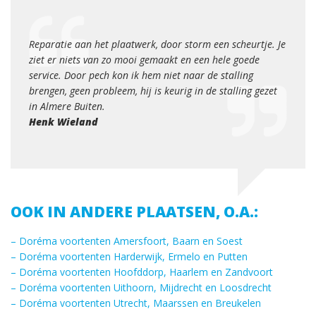
Een p
desku
urg en
Reparatie aan het plaatwerk, door storm een scheurtje. Je
merke
ziet er niets van zo mooi gemaakt en een hele goede
access
service. Door pech kon ik hem niet naar de stalling
Jacq
brengen, geen probleem, hij is keurig in de stalling gezet
in Almere Buiten.
Henk Wieland
OOK IN ANDERE PLAATSEN, O.A.:
– Doréma voortenten Amersfoort, Baarn en Soest
– Doréma voortenten Harderwijk, Ermelo en Putten
– Doréma voortenten Hoofddorp, Haarlem en Zandvoort
– Doréma voortenten Uithoorn, Mijdrecht en Loosdrecht
– Doréma voortenten Utrecht, Maarssen en Breukelen