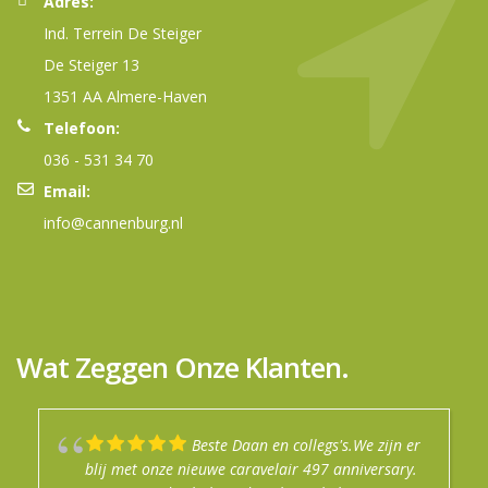
Adres:
Ind. Terrein De Steiger
De Steiger 13
1351 AA Almere-Haven
Telefoon:
036 - 531 34 70
Email:
info@cannenburg.nl
Wat Zeggen Onze Klanten.
Beste Daan en collegs's.We zijn er
Mijn jaren ervaring met dit bedrijf
Goede info gekregen prima uitleg.
Top service in de winkel.
Na een fijn en enthousiast
blij met onze nieuwe caravelair 497 anniversary.
is altijd goed geweest. Je wordt altijd goed
Afspraken nagekomen
verkoopgesprek zijn wij de trotse eigenaar