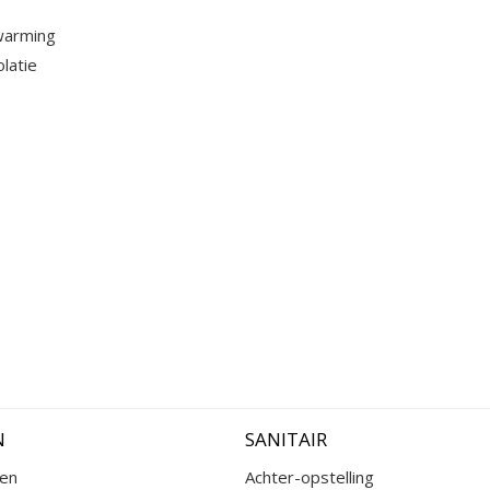
warming
olatie
N
SANITAIR
ken
Achter-opstelling