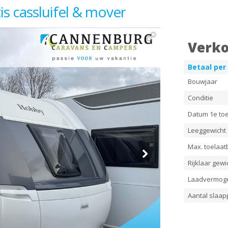
s cassluifel & mover
Verko
Betaal pe
Bouwjaar
Conditie
Datum 1e toe
Leeggewicht
Max. toelaat
Rijklaar gewi
Laadvermog
Aantal slaap