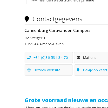
144 maanden waterdichtheidsgarantie
Contactgegevens
Cannenburg Caravans en Campers
De Steiger 13
1351 AA Almere-Haven
+31 (0)36 531 34 70
Mail ons
Bezoek website
Bekijk op kaart
Grote voorraad nieuwe en occ
U bent op zoek naar een dealer van goede en betrouw