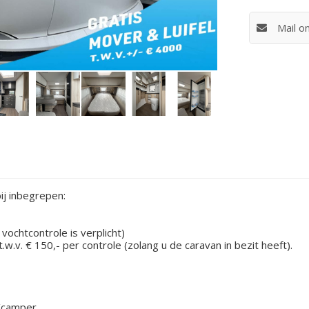
Mail o
bij inbegrepen:
vochtcontrole is verplicht)
t.w.v. € 150,- per controle (zolang u de caravan in bezit heeft).
n/camper