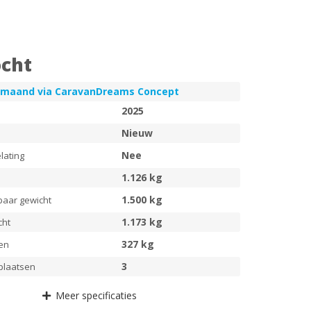
cht
r maand via CaravanDreams Concept
2025
Nieuw
Nee
lating
1.126 kg
1.500 kg
baar gewicht
1.173 kg
cht
327 kg
en
3
plaatsen
Meer
specificaties