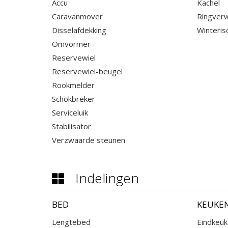
Accu
Kachel
Caravanmover
Ringver
Disselafdekking
Winteris
Omvormer
Reservewiel
Reservewiel-beugel
Rookmelder
Schokbreker
Serviceluik
Stabilisator
Verzwaarde steunen
Indelingen
BED
KEUKE
Lengtebed
Eindkeu