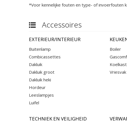
*Voor kennelijke fouten en type- of invoerfouten
Accessoires
EXTERIEUR/INTERIEUR
KEUKE
Buitenlamp
Boiler
Combicassettes
Gascomf
Dakluik
Koelkast
Dakluik groot
Vriesvak
Dakluik heki
Hordeur
Leeslampjes
Luifel
TECHNIEK EN VEILIGHEID
VERWA