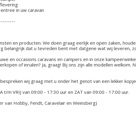
flevering
entree in uw caravan
---------
diensten en producten. We doen graag eerlijk en open zaken, houd
erg belangrijk dat u tevreden bent met datgene wat wij leveren, 
ieuwe en occasions caravans en campers en in onze kampeerwinkel
open of inruilen? Ja, graag! Bij ons zijn alle modellen welkom
spreken wij graag met u onder het genot van een lekker kopje k
t/m VRIJ van 09:00 - 17:30 uur en ZAT van 09:00 - 17:00 uur.
er van Hobby, Fendt, Caravelair en Weinsberg)