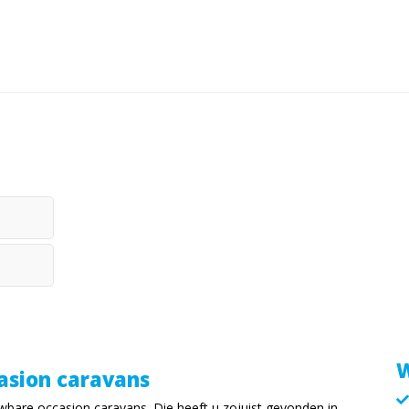
W
asion caravans
bare occasion caravans. Die heeft u zojuist gevonden in