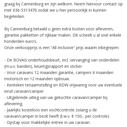
graag bij Cannenburg en zijn welkom. Neem hiervoor contact op
met 036-5313470 zodat we u hier persoonlijk in kunnen
begeleiden.
Bij Cannenburg betaald u geen extra kosten voor afleveren,
garantie pakketten of rijklaar maken. Dit scheelt u al snel enkele
honderden euro’s.
Onze verkoopprijs is een “All-Inclusive” prijs waarin inbegrepen:
- De BOVAG onderhoudsbeurt, incl. vervanging van onderdelen
(m.u.v. banden), keuringsrapport en sticker.
- Voor caravans 12 maanden garantie, campers 6 maanden
motorisch en 12 maanden opbouw.
- Kenteken tenaamstelling en RDW vrijwaring voor uw eventuele
inruil caravan/camper.
- Uitgebreide uitleg van uw gekochte caravan/camper bij
aflevering.
- Jaarlijks kosteloos een vochtcontrole zolang u de
caravan/camper in bezit heeft (t.w.v. € 150,- per controle)
- Opstap voor makkelijke entree in uw caravan.