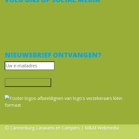
NIEUWSBRIEF ONTVANGEN?
Ⓒ Cannenburg Caravans en Campers |
M&M Webmedia