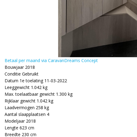
Betaal per maand via CaravanDreams Concept
Bouwjaar
2018
Conditie
Gebruikt
Datum 1e toelating
11-03-2022
Leeggewicht
1.042 kg
Max. toelaatbaar gewicht
1.300 kg
Rijklaar gewicht
1.042 kg
Laadvermogen
258 kg
Aantal slaapplaatsen
4
Modeljaar
2018
Lengte
623 cm
Breedte
230 cm