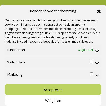
Beheer cookie toestemming
Nieuwsbrief Ontvangen?
Om de beste ervaringen te bieden, gebruiken wij technologieën zoals
cookies om informatie over je apparaat op te slaan en/of te
raadplegen. Door in te stemmen met deze technologieën kunnen wij
gegevens zoals surfgedrag of unieke ID's op deze site verwerken. Als je
geen toestemming geeft of uw toestemming intrekt, kan dit een
nadelige invloed hebben op bepaalde functies en mogelijkheden.
Functioneel
Altijd actief
Statistieken
Statisti
Marketing
Marketi
Ⓒ Cannenburg Caravans en Campers |
M&M Webmedia
Accepteren
Weigeren