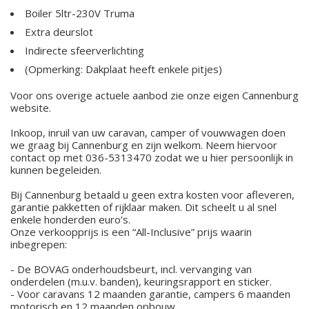
Boiler 5ltr-230V Truma
Extra deurslot
Indirecte sfeerverlichting
(Opmerking: Dakplaat heeft enkele pitjes)
Voor ons overige actuele aanbod zie onze eigen Cannenburg
website.
Inkoop, inruil van uw caravan, camper of vouwwagen doen
we graag bij Cannenburg en zijn welkom. Neem hiervoor
contact op met 036-5313470 zodat we u hier persoonlijk in
kunnen begeleiden.
Bij Cannenburg betaald u geen extra kosten voor afleveren,
garantie pakketten of rijklaar maken. Dit scheelt u al snel
enkele honderden euro’s.
Onze verkoopprijs is een “All-Inclusive” prijs waarin
inbegrepen:
- De BOVAG onderhoudsbeurt, incl. vervanging van
onderdelen (m.u.v. banden), keuringsrapport en sticker.
- Voor caravans 12 maanden garantie, campers 6 maanden
motorisch en 12 maanden opbouw.