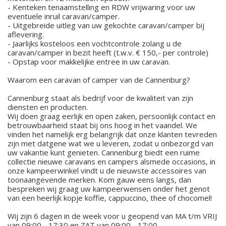
- Kenteken tenaamstelling en RDW vrijwaring voor uw
eventuele inruil caravan/camper.
- Uitgebreide uitleg van uw gekochte caravan/camper bij
aflevering.
- Jaarlijks kosteloos een vochtcontrole zolang u de
caravan/camper in bezit heeft (t.w.v. € 150,- per controle)
- Opstap voor makkelijke entree in uw caravan.
Waarom een caravan of camper van de Cannenburg?
Cannenburg staat als bedrijf voor de kwaliteit van zijn
diensten en producten.
Wij doen graag eerlijk en open zaken, persoonlijk contact en
betrouwbaarheid staat bij ons hoog in het vaandel. We
vinden het namelijk erg belangrijk dat onze klanten tevreden
zijn met datgene wat we u leveren, zodat u onbezorgd van
uw vakantie kunt genieten. Cannenburg biedt een ruime
collectie nieuwe caravans en campers alsmede occasions, in
onze kampeerwinkel vindt u de nieuwste accessoires van
toonaangevende merken. Kom gauw eens langs, dan
bespreken wij graag uw kampeerwensen onder het genot
van een heerlijk kopje koffie, cappuccino, thee of chocomel!
Wij zijn 6 dagen in de week voor u geopend van MA t/m VRIJ
van 09:00 - 17:30 en ZAT van 09:00 - 17:00