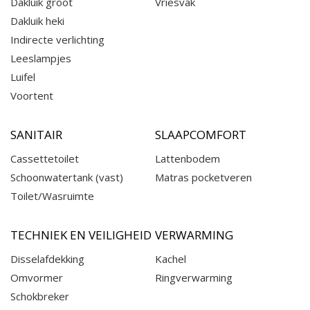
Dakluik groot
Vriesvak
Dakluik heki
Indirecte verlichting
Leeslampjes
Luifel
Voortent
SANITAIR
SLAAPCOMFORT
Cassettetoilet
Lattenbodem
Schoonwatertank (vast)
Matras pocketveren
Toilet/Wasruimte
TECHNIEK EN VEILIGHEID
VERWARMING
Disselafdekking
Kachel
Omvormer
Ringverwarming
Schokbreker