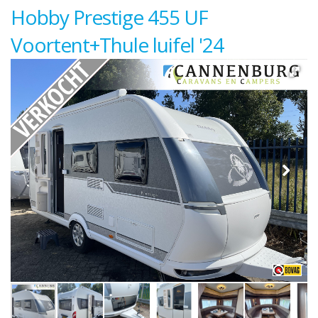
Hobby Prestige 455 UF
Voortent+Thule luifel '24